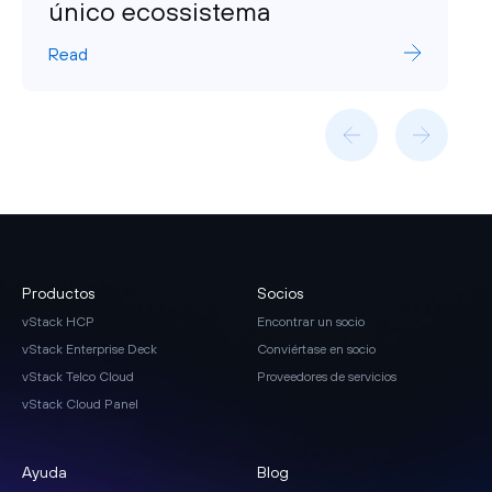
único ecossistema
Read
Productos
Socios
vStack HCP
Encontrar un socio
vStack Enterprise Deck
Conviértase en socio
vStack Telco Cloud
Proveedores de servicios
vStack Cloud Panel
Ayuda
Blog