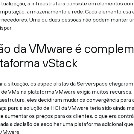
irtualização, a infraestrutura consiste em elementos co
omputação, armazenamento e rede. Cada elemento usa
ornecedores. Uma ou duas pessoas não podem manter um
íspar.
ção da VMware é comple
ataforma vStack
ar a situação, os especialistas da Serverspace chegaram
de VMs na plataforma VMware exigia muitos recursos. P
raestrutura, eles decidiram mudar da convergência para 
ça para a solução de HCI da VMware teria sido ainda mai
e aumentar os preços para os clientes, o que era contrári
mada a decisão de escolher uma plataforma adicional qu
 VMware.