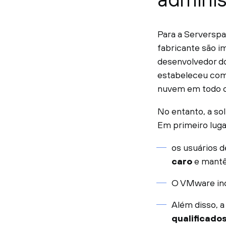
Para a Serverspa
fabricante são i
desenvolvedor do
estabeleceu com 
nuvem em todo 
No entanto, a s
Em primeiro lugar
os usuários 
caro
e mantê
O VMware in
Além disso, 
qualificado