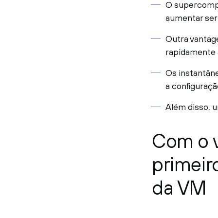
O supercompr
aumentar seri
Outra vantag
rapidamente a
Os instantâne
a configuração
Além disso, 
Com o v
primeir
da VM