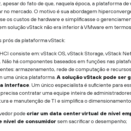
 apesar do fato de que, naquela época, a plataforma de v
ar no mercado. O motivo é sua abordagem hiperconverge
se os custos de hardware e simplificasse o gerenciament
vem solução vStack não era inferior à VMware em term
s prós da plataforma vStack:
 HCI consiste em: vStack OS, vStack Storage, vStack Ne
 Não há componentes baseados em funções nas plata
entes: armazenamento, rede de computação e recursos d
m uma única plataforma.
A solução vStack pode ser 
a interface
. Um único especialista é suficiente para e
recisa contratar uma equipe inteira de administradores
tura e manutenção de TI e simplifica o dimensionamento
vedor pode
criar um data center virtual de nível e
 nível de consumidor
sem sacrificar o desempenho;