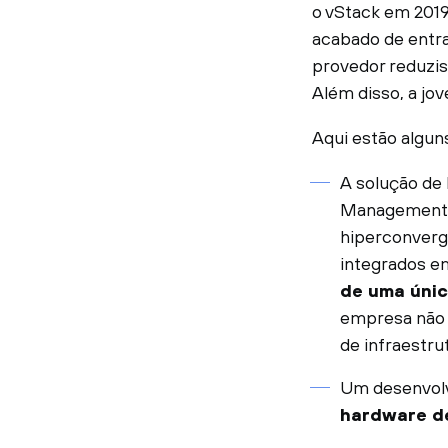
o vStack em 2019,
acabado de entr
provedor reduzis
Além disso, a jo
Aqui estão algun
A solução de
Management.
hiperconverg
integrados e
de uma únic
empresa não p
de infraestru
Um desenvol
hardware de