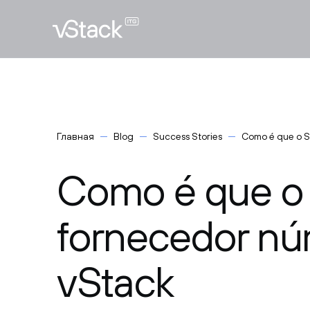
Главная
Blog
Success Stories
Como é que o S
Como é que o 
fornecedor nú
vStack