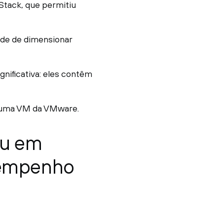
tack, que permitiu
ade de dimensionar
nificativa: eles contêm
e uma VM da VMware.
ou em
sempenho