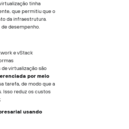
irtualização tinha
nte, que permitiu que o
o da infraestrutura.
os de desempenho.
twork e vStack
formas
e virtualização são
gerenciada por meio
ssa tarefa, de modo que a
. Isso reduz os custos
;
mpresarial usando