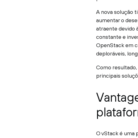
A nova solução t
aumentar o dese
atraente devido 
constante e inve
OpenStack em c
deploráveis, lon
Como resultado, 
principais soluçõ
Vantage
platafo
O vStack é uma 