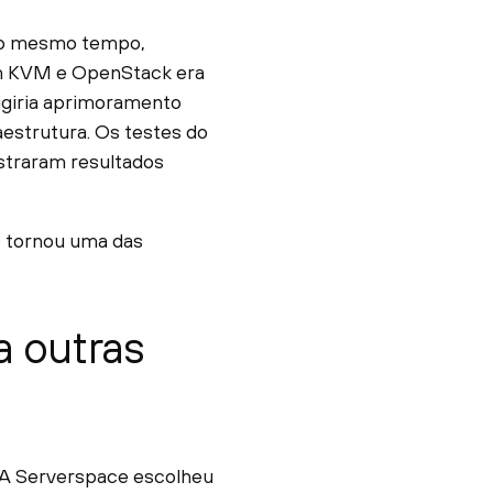
 ao mesmo tempo,
em KVM e OpenStack era
xigiria aprimoramento
estrutura. Os testes do
traram resultados
e tornou uma das
a outras
A Serverspace escolheu