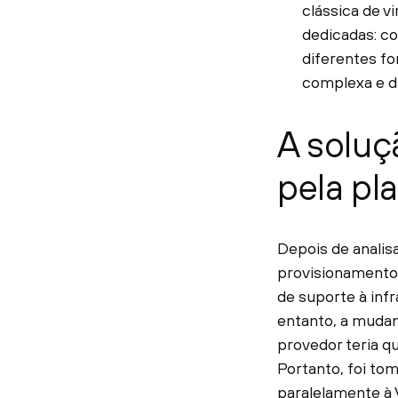
clássica de v
dedicadas: c
diferentes f
complexa e d
A solu
pela pl
Depois de analis
provisionamento 
de suporte à inf
entanto, a mudan
provedor teria qu
Portanto, foi to
paralelamente à