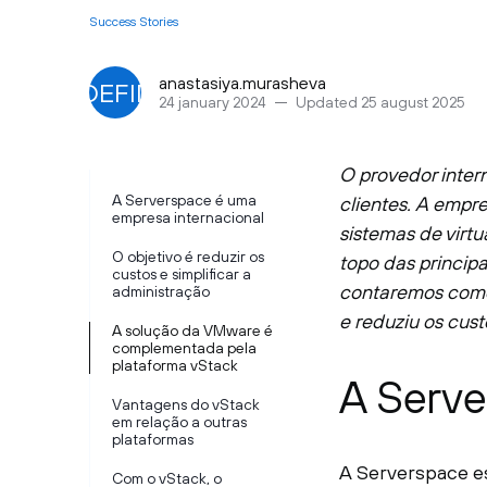
Success Stories
anastasiya.murasheva
UNDEFINED
24 january 2024
Updated 25 august 2025
O provedor inte
A Serverspace é uma
clientes. A empr
empresa internacional
sistemas de virt
O objetivo é reduzir os
topo das princip
custos e simplificar a
contaremos como
administração
e reduziu os cust
A solução da VMware é
complementada pela
plataforma vStack
A Serve
Vantagens do vStack
em relação a outras
plataformas
A Serverspace e
Com o vStack, o