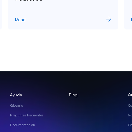
Read
Ayuda
Blog
Q
Glosario
Qu
Preguntas frecuentes
No
Documentación
Co