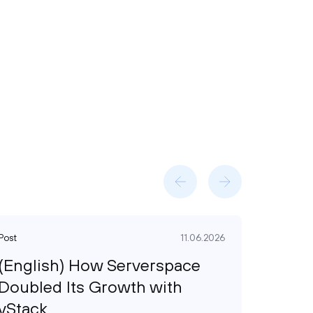
Post
11.06.2026
Post
(English) How Serverspace
(Engl
Doubled Its Growth with
video
vStack
achie