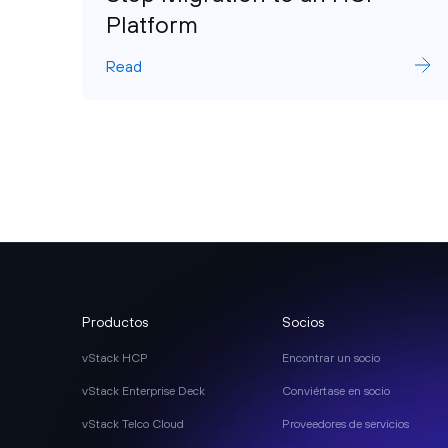
Platform
Read
Productos
Socios
vStack HCP
Encontrar un socio
vStack Enterprise Deck
Conviértase en socio
vStack Telco Cloud
Proveedores de servicios