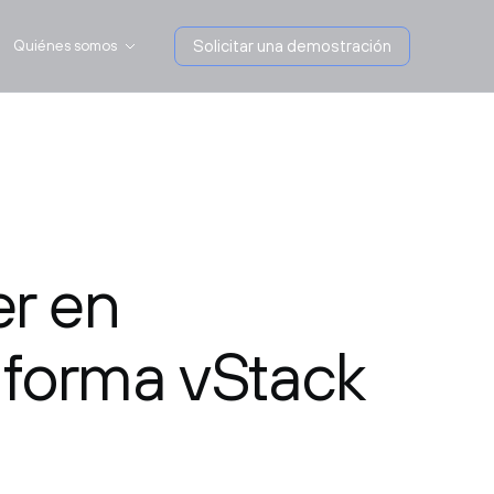
Quiénes somos
Solicitar una demostración
er en
aforma vStack