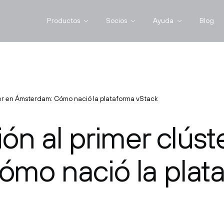
Productos
Socios
Ayuda
Blog
ter en Ámsterdam: Cómo nació la plataforma vStack
ón al primer clúst
mo nació la plat