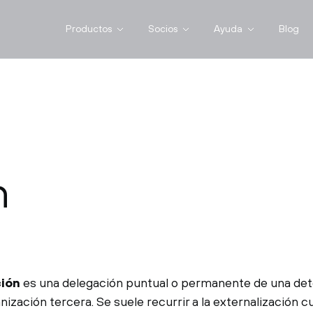
Productos
Socios
Ayuda
Blog
n
ción
es una delegación puntual o permanente de una det
nización tercera. Se suele recurrir a la externalización 