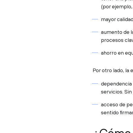
(por ejemplo,
mayor calidad
aumento de la
procesos cla
ahorro en equ
Por otro lado, la
dependencia d
servicios. Si
acceso de per
sentido firma