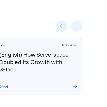
Post
11.06.2026
Post
(English) How Serverspace
(Engl
Doubled Its Growth with
video
vStack
achie
reco
Read
Read