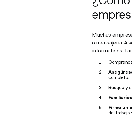
¿Cómo o
empres
Muchas empresas 
o mensajería. A v
informáticos. Ta
Comprenda 
Asegúres
completo.
Busque y el
Familiaríc
Firme un 
del trabajo