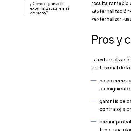
resulta rentable 
¿Cómo organizo la
externalización en mi
«externalización
empresa?
«externalizar-us
Pros y c
La externalizaci
profesional de la
no es necesar
consiguiente
garantía de c
contrato) a p
menor probabi
tener una pla