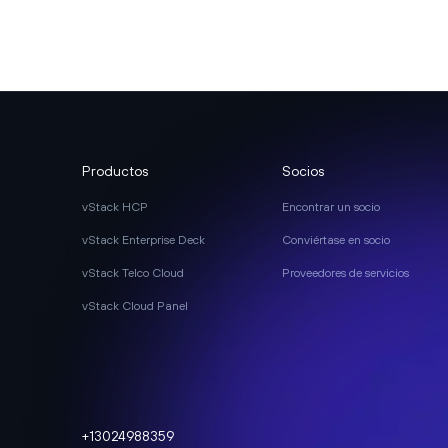
Productos
Socios
vStack HCP
Encontrar un socio
vStack Enterprise Deck
Conviértase en socio
vStack Telco Cloud
Proveedores de servicios
vStack Cloud Panel
+13024988359