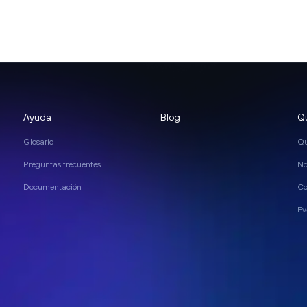
Ayuda
Blog
Q
Glosario
Qu
Preguntas frecuentes
No
Documentación
Co
Ev