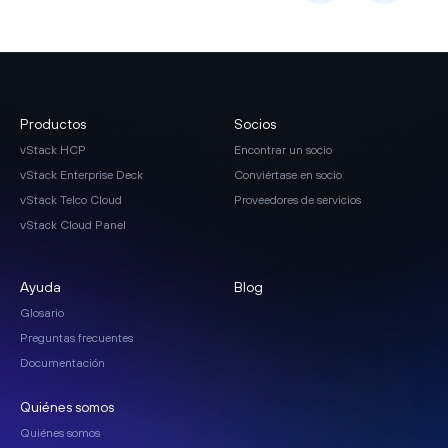
Productos
Socios
vStack HCP
Encontrar un socio
vStack Enterprise Deck
Conviértase en socio
vStack Telco Cloud
Proveedores de servicios
vStack Cloud Panel
Ayuda
Blog
Glosario
Preguntas frecuentes
Documentación
Quiénes somos
Quiénes somos