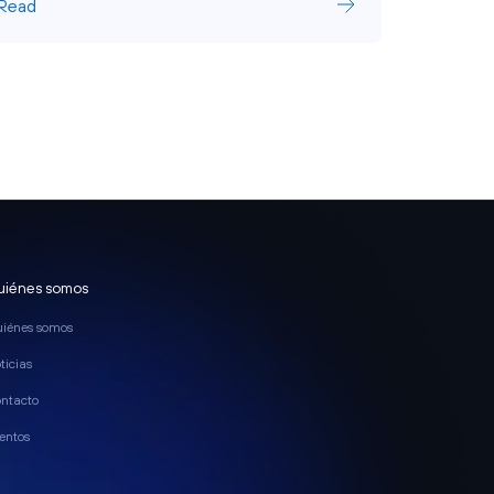
Read
Read
uiénes somos
iénes somos
ticias
ntacto
entos