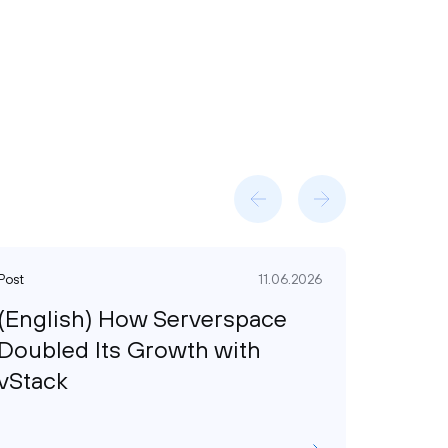
Post
11.06.2026
Post
(English) How Serverspace
(Engl
Doubled Its Growth with
video
vStack
achie
reco