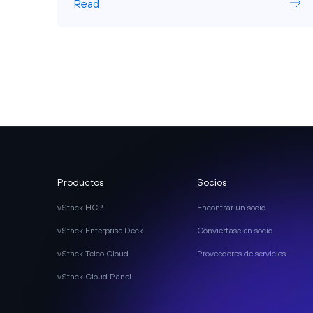
Read
Productos
Socios
vStack HCP
Encontrar un socio
vStack Enterprise Deck
Conviértase en socio
vStack Telco Cloud
Proveedores de servicios
vStack Cloud Panel