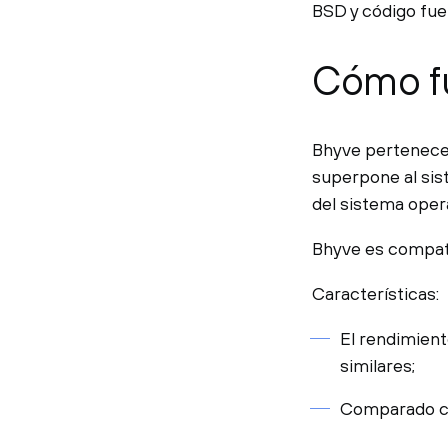
BSD y código fue
Cómo f
Bhyve pertenece 
superpone al sis
del sistema opera
Bhyve es compat
Características:
El rendimient
similares;
Comparado co