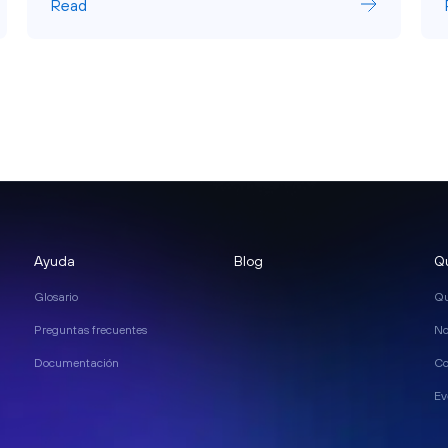
Read
Ayuda
Blog
Q
Glosario
Qu
Preguntas frecuentes
No
Documentación
Co
Ev