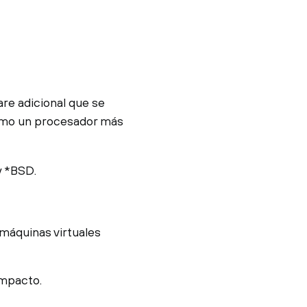
re adicional que se
como un procesador más
 *BSD.
máquinas virtuales
ompacto.